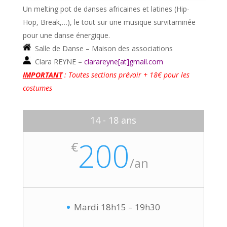
Un melting pot de danses africaines et latines
(Hip-
Hop, Break,…)
, le tout sur une musique survitaminée
pour une danse énergique.
Salle de Danse – Maison des associations
Clara REYNE –
clarareyne[at]
gmail.com
IMPORTANT
: Toutes sections prévoir + 18€ pour les
costumes
14 - 18 ans
200
€
/
an
Mardi 18h15 – 19h30